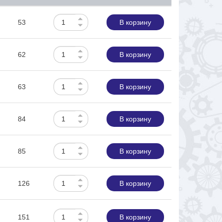
53
В корзину
62
В корзину
63
В корзину
84
В корзину
85
В корзину
126
В корзину
151
В корзину