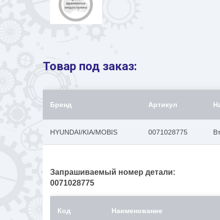
Товар под заказ:
Бренд
Артикул
Н
HYUNDAI/KIA/MOBIS
0071028775
В
Запрашиваемый номер детали:
0071028775
Код
Наименование