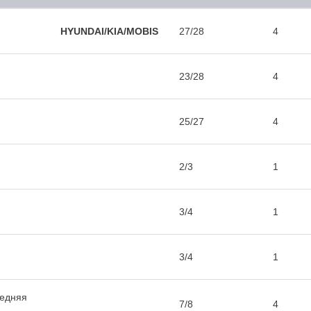
HYUNDAI/KIA/MOBIS
27/28
4
23/28
4
25/27
4
2/3
1
3/4
1
3/4
1
редняя
7/8
4