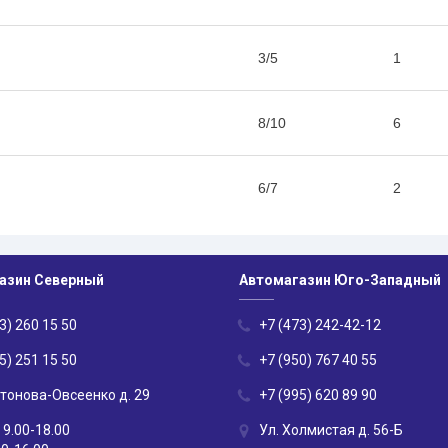
3/5
1
8/10
6
6/7
2
азин Северный
Автомагазин Юго-Западный
3) 260 15 50
+7 (473) 242-42-12
5) 251 15 50
+7 (950) 767 40 55
нтонова-Овсеенко д. 29
+7 (995) 620 89 90
 9.00-18.00
Ул. Холмистая д. 56-Б