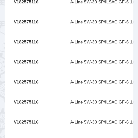
V182575116
A-Line 5W-30 SP/ILSAC GF-6 1л (
V182575116
A-Line 5W-30 SP/ILSAC GF-6 1л (
V182575116
A-Line 5W-30 SP/ILSAC GF-6 1л (
V182575116
A-Line 5W-30 SP/ILSAC GF-6 1л (
V182575116
A-Line 5W-30 SP/ILSAC GF-6 1л (
V182575116
A-Line 5W-30 SP/ILSAC GF-6 1л (
V182575116
A-Line 5W-30 SP/ILSAC GF-6 1л (