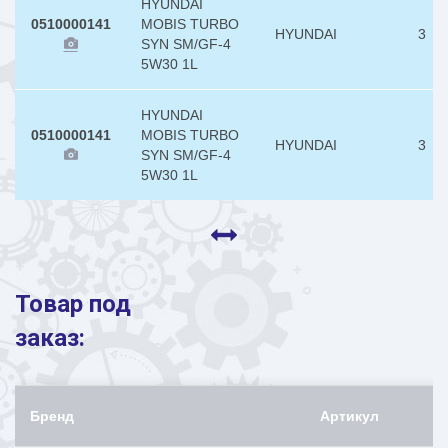
HYUNDAI
0510000141
MOBIS TURBO
HYUNDAI
3
SYN SM/GF-4
5W30 1L
HYUNDAI
0510000141
MOBIS TURBO
HYUNDAI
3
SYN SM/GF-4
5W30 1L
Товар под
заказ:
Бренд
Артикул