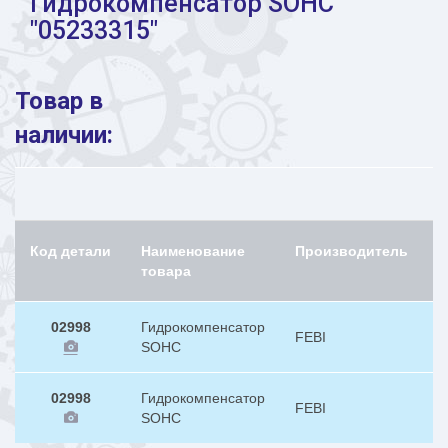
Гидрокомпенсатор SOHC
"05233315"
Товар в
наличии:
Код детали
Наименование
Производитель
Н
товара
02998
Гидрокомпенсатор
FEBI
1
SOHC
02998
Гидрокомпенсатор
FEBI
1
SOHC