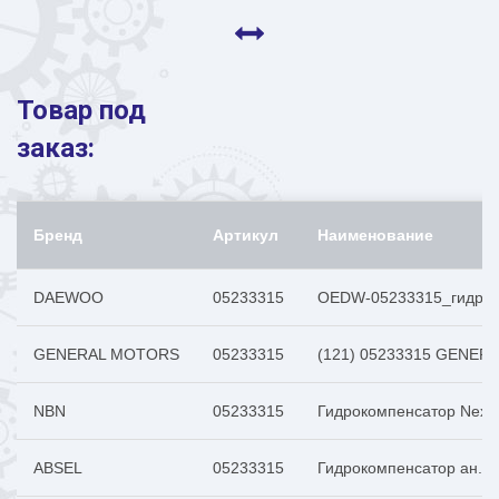
Товар под
заказ:
Бренд
Артикул
Наименование
DAEWOO
05233315
OEDW-05233315_гидроком
GENERAL MOTORS
05233315
(121) 05233315 GENE
NBN
05233315
Гидрокомпенсатор Nexia 
ABSEL
05233315
Гидрокомпенсатор ан. 