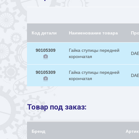
Код детали
Наименование товара
Пр
90105309
Гайка ступицы передней
DA
корончатая
90105309
Гайка ступицы передней
DA
корончатая
Товар под заказ:
Бренд
Артик