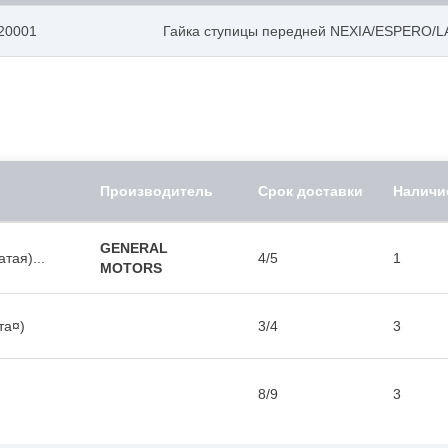
20001
Гайка ступицы передней NEXIA/ESPERO/
Производитель
Срок доставки
Наличи
GENERAL
тая)...
4/5
1
MOTORS
та¤)
3/4
3
8/9
3