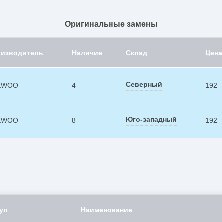
Оригинальные замены
оизводитель
Наличие
Склад
Цена
Северный
EWOO
4
192
Юго-западный
EWOO
8
192
ул
Наименование