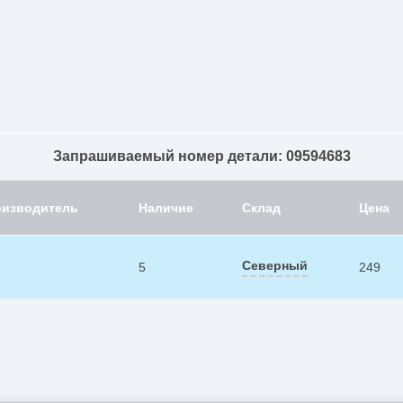
Запрашиваемый номер детали: 09594683
оизводитель
Наличие
Склад
Цена
Северный
5
249