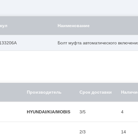
кул
Наименование
133206A
Болт муфта автоматического включени
Производитель
Срок доставки
Наличи
HYUNDAI/KIA/MOBIS
3/5
4
2/3
14