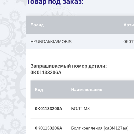
Товар под заказ:
Бренд
Арти
HYUNDAI/KIA/MOBIS
0K01
Запрашиваемый номер детали:
0K01133206A
Код
Наименование
0K01133206A
БОЛТ M8
0K01133206A
Болт крепления [ca3f4127aa]