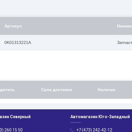
Артикул
Наиме
0K01313221A
Запчас
дитель
Срок доставки
Наличие
азин Северный
Автомагазин Юго-Западный
3) 260 15 50
+7 (473) 242-42-12