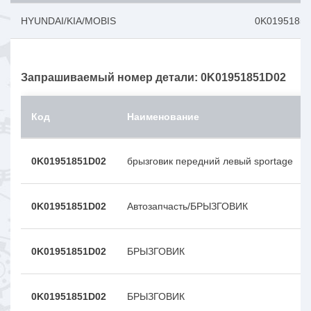
HYUNDAI/KIA/MOBIS
0K0195185
Запрашиваемый номер детали: 0K01951851D02
Код
Наименование
0K01951851D02
брызговик передний левый sportage
0K01951851D02
Автозапчасть/БРЫЗГОВИК
0K01951851D02
БРЫЗГОВИК
0K01951851D02
БРЫЗГОВИК