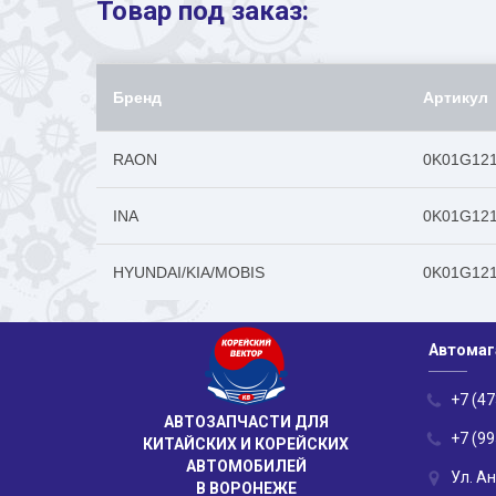
Товар под заказ:
Бренд
Артикул
RAON
0K01G12
INA
0K01G12
HYUNDAI/KIA/MOBIS
0K01G12
Автомаг
+7 (47
АВТОЗАПЧАСТИ ДЛЯ
+7 (99
КИТАЙСКИХ И КОРЕЙСКИХ
АВТОМОБИЛЕЙ
Ул. А
В ВОРОНЕЖЕ