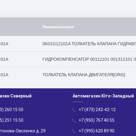
Наименование
101A
0K01G12101A ТОЛКАТЕЛЬ КЛАПАНА ГИДРАВ
101A
ГИДРОКОМПЕНСАТОР 00112101 001312101 
101A
ТОЛКАТЕЛЬ КЛАПАНА ДВИГАТЕЛЯ[ORG]
азин Северный
Автомагазин Юго-Западный
3) 260 15 50
+7 (473) 242-42-12
5) 251 15 50
+7 (950) 767 40 55
нтонова-Овсеенко д. 29
+7 (995) 620 89 90