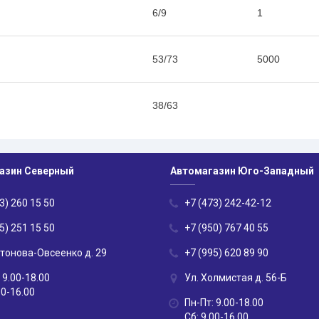
6/9
1
53/73
5000
38/63
азин Северный
Автомагазин Юго-Западный
3) 260 15 50
+7 (473) 242-42-12
5) 251 15 50
+7 (950) 767 40 55
нтонова-Овсеенко д. 29
+7 (995) 620 89 90
 9.00-18.00
Ул. Холмистая д. 56-Б
00-16.00
Пн-Пт: 9.00-18.00
Сб: 9.00-16.00