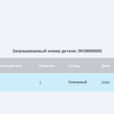
Запрашиваемый номер детали: 0K08066600
оизводитель
Наличие
Склад
Цена
Северный
1
2040