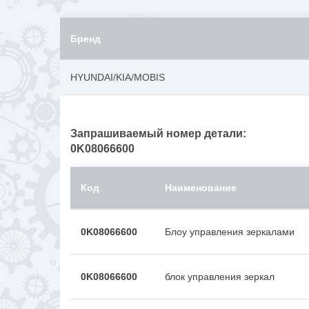
Бренд
HYUNDAI/KIA/MOBIS
Запрашиваемый номер детали:
0K08066600
Код
Наименование
0K08066600
Блоу управления зеркалами
0K08066600
блок управления зеркал