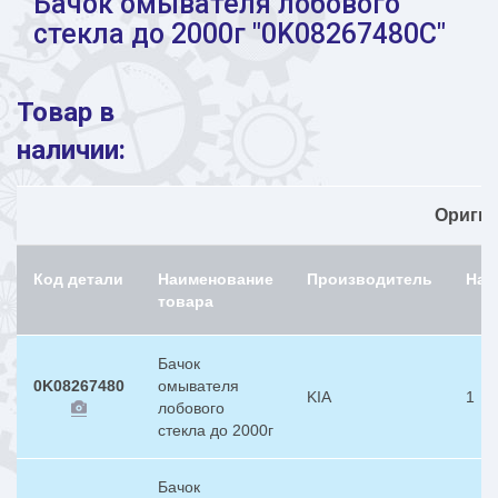
Бачок омывателя лобового
стекла до 2000г "0K08267480C"
Товар в
наличии:
Ориги
Код детали
Наименование
Производитель
Нал
товара
Бачок
0K08267480
омывателя
KIA
1
лобового
стекла до 2000г
Бачок