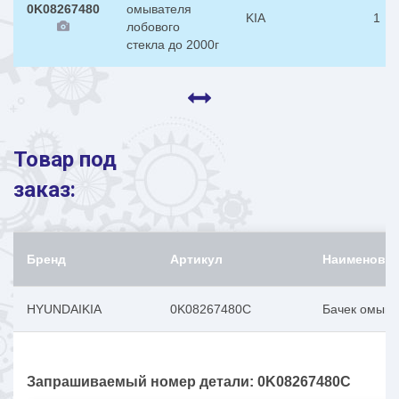
0K08267480
омывателя
KIA
1
лобового
стекла до 2000г
Товар под
заказ:
Бренд
Артикул
Наименова
HYUNDAIKIA
0K08267480C
Бачек омыва
Запрашиваемый номер детали: 0K08267480C