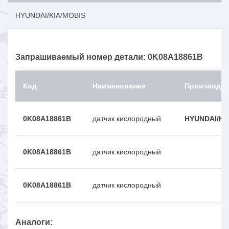
HYUNDAI/KIA/MOBIS
Запрашиваемый номер детали: 0K08A18861B
Код
Наименование
Производит
0K08A18861B
датчик кислородный
HYUNDAI/KI
0K08A18861B
датчик кислородный
0K08A18861B
датчик кислородный
Аналоги: