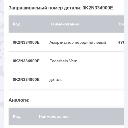
Запрашиваемый номер детали: 0K2N334900E
Код
Наименование
Прои
0K2N334900E
Амортизатор передний левый
HYUN
0K2N334900E
Federbein Vorn
0K2N334900E
деталь
Аналоги:
Код
Наименование