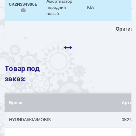
Амортизатор
0K2N334900E
передний
KIA
1
левый
Оригин
Товар под
заказ:
Бренд
Артик
HYUNDAI/KIA/MOBIS
0K2N3