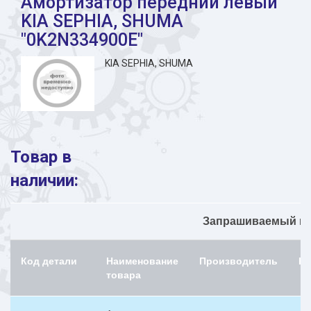
Амортизатор передний левый
KIA SEPHIA, SHUMA
"0K2N334900E"
KIA SEPHIA, SHUMA
Товар в
наличии:
Запрашиваемый но
Код детали
Наименование
Производитель
На
товара