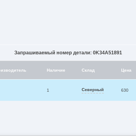
Запрашиваемый номер детали: 0K34A51891
оизводитель
Наличие
Склад
Цена
Северный
1
630