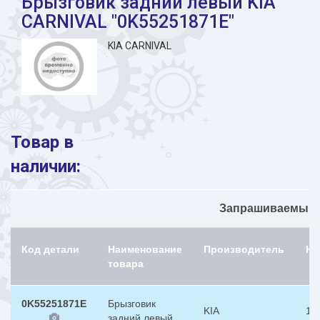
Брызговик задний левый KIA
CARNIVAL "0K55251871E"
KIA CARNIVAL
Товар в
наличии:
Запрашиваемый н
Код детали
Наименование
Производитель
На
товара
0K55251871E
Брызговик
KIA
1
задний левый