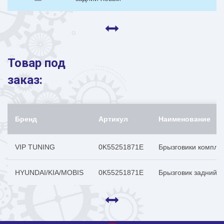
Товар под
заказ:
Бренд
Артикул
Наименование
VIP TUNING
0K55251871E
Брызговики компле
HYUNDAI/KIA/MOBIS
0K55251871E
Брызговик задний 