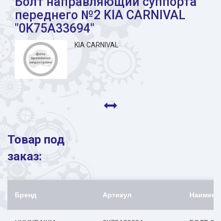
Болт направляющий суппорта
переднего №2 KIA CARNIVAL
"0K75A33694"
KIA CARNIVAL
Товар под
заказ:
Бренд
Артикул
Наимено