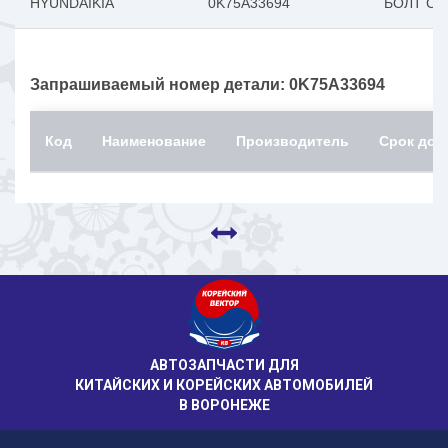
HYUNDAIKIA
0K75A33694
БОЛТ С 
Запрашиваемый номер детали: 0K75A33694
Код
Наименование
Производитель
Срок дос
АВТОЗАПЧАСТИ ДЛЯ
КИТАЙСКИХ И КОРЕЙСКИХ АВТОМОБИЛЕЙ
В ВОРОНЕЖЕ