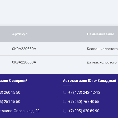
Артикул
Наименование
0K9A220660A
Клапан холостого 
0K9A220660A
Датчик холостого
азин Северный
Автомагазин Юго-Западный
3) 260 15 50
+7 (473) 242-42-12
5) 251 15 50
+7 (950) 767 40 55
нтонова-Овсеенко д. 29
+7 (995) 620 89 90