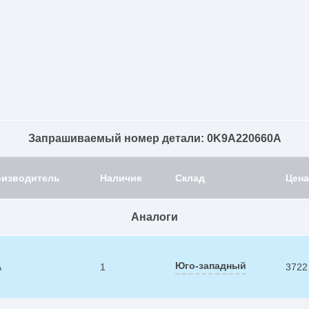
Запрашиваемый номер детали: 0K9A220660A
оизводитель
Наличие
Склад
Цена
Аналоги
Юго-западный
A
1
3722