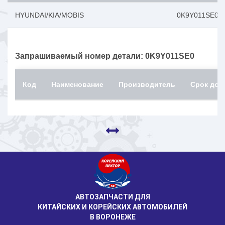
HYUNDAI/KIA/MOBIS
0K9Y011SE0
Запрашиваемый номер детали: 0K9Y011SE0
Код
Наименование
Производитель
Срок дос
АВТОЗАПЧАСТИ ДЛЯ
КИТАЙСКИХ И КОРЕЙСКИХ АВТОМОБИЛЕЙ
В ВОРОНЕЖЕ