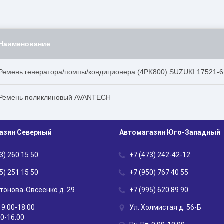
Наименование
Ремень генератора/помпы/кондиционера (4PK800) SUZUKI 17521-
Ремень поликлиновый AVANTECH
азин Северный
Автомагазин Юго-Западный
3) 260 15 50
+7 (473) 242-42-12
5) 251 15 50
+7 (950) 767 40 55
нтонова-Овсеенко д. 29
+7 (995) 620 89 90
 9.00-18.00
Ул. Холмистая д. 56-Б
00-16.00