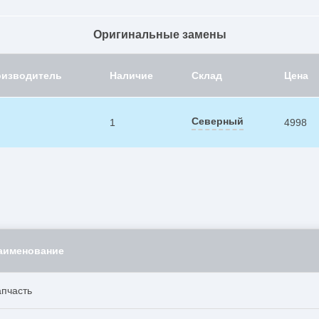
Оригинальные замены
оизводитель
Наличие
Склад
Цена
Северный
1
4998
аименование
апчасть