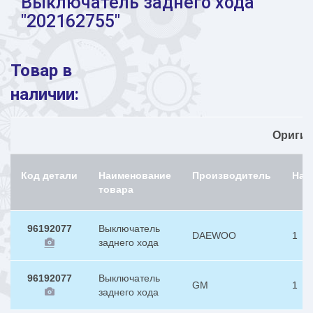
Выключатель заднего хода
"202162755"
Товар в
наличии:
Ориги
Код детали
Наименование
Производитель
Нал
товара
96192077
Выключатель
DAEWOO
1
заднего хода
96192077
Выключатель
GM
1
заднего хода