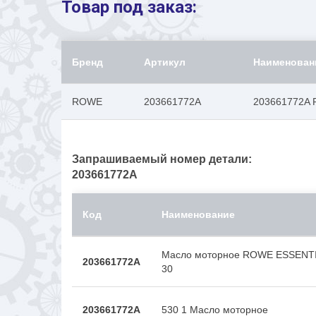
Товар под заказ:
Бренд
Артикул
Наименован
ROWE
203661772A
203661772A 
Запрашиваемый номер детали:
203661772A
Код
Наименование
Масло моторное ROWE ESSENTI
203661772A
30
203661772A
530 1 Масло моторное