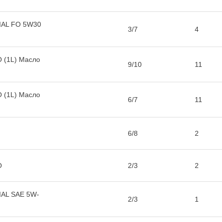
IAL FO 5W30
3/7
4
 (1L) Масло
9/10
11
 (1L) Масло
6/7
11
6/8
2
O
2/3
2
AL SAE 5W-
2/3
1