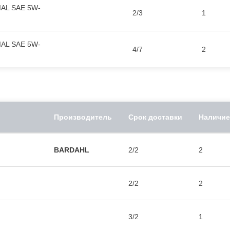
AL SAE 5W-
2/3
1
AL SAE 5W-
4/7
2
Производитель
Срок доставки
Наличие
BARDAHL
2/2
2
2/2
2
3/2
1