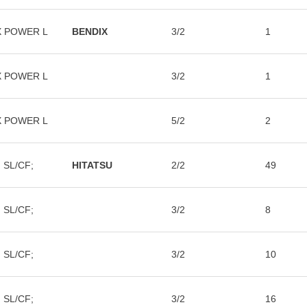
IX POWER L
BENDIX
3/2
1
IX POWER L
3/2
1
IX POWER L
5/2
2
 SL/CF;
HITATSU
2/2
49
 SL/CF;
3/2
8
 SL/CF;
3/2
10
 SL/CF;
3/2
16