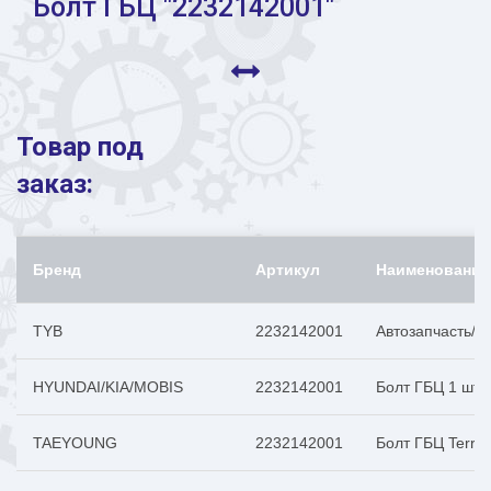
Болт ГБЦ "2232142001"
Товар под
заказ:
Бренд
Артикул
Наименование
TYB
2232142001
Автозапчасть/T
HYUNDAI/KIA/MOBIS
2232142001
Болт ГБЦ 1 шт. 
TAEYOUNG
2232142001
Болт ГБЦ Terrc