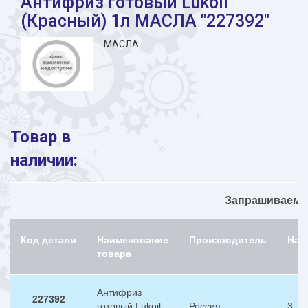
Антифриз готовый Lukoil
(Красный) 1л МАСЛА "227392"
МАСЛА
Товар в
наличии:
Запрашиваемый
Код детали
Наименование
Производитель
Нал
товара
Антифриз
227392
готовый Lukoil
Россия
3