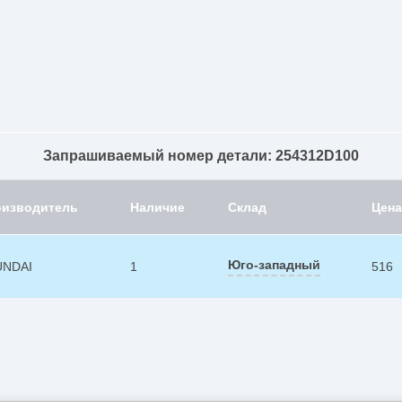
Запрашиваемый номер детали: 254312D100
оизводитель
Наличие
Склад
Цена
Юго-западный
UNDAI
1
516