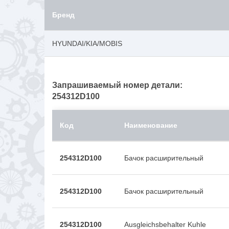
Бренд
HYUNDAI/KIA/MOBIS
Запрашиваемый номер детали:
254312D100
Код
Наименование
254312D100
Бачок расширительный
254312D100
Бачок расширительный
254312D100
Ausgleichsbehalter Kuhle