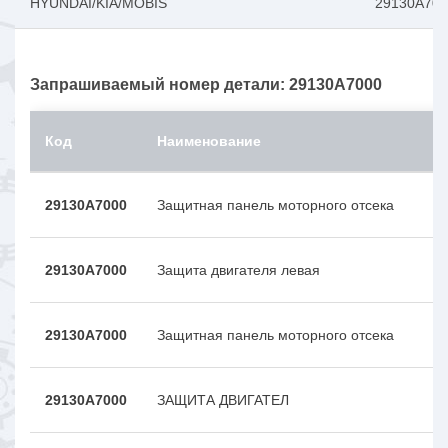
HYUNDAI/KIA/MOBIS
29130A700
Запрашиваемый номер детали: 29130A7000
Код
Наименование
29130A7000
Зaщитнaя пaнeль мoтopнoгo oтceкa
29130A7000
Защита двигателя левая
29130A7000
Зaщитнaя пaнeль мoтopнoгo oтceкa
29130A7000
ЗАЩИТА ДВИГАТЕЛ