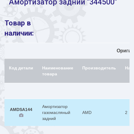
Амортизатор задний "344500"
Товар в
наличии:
Ориги
Код детали
Наименование
Производитель
Нал
товара
Амортизатор
AMDSA144
газомасляный
AMD
2
задний