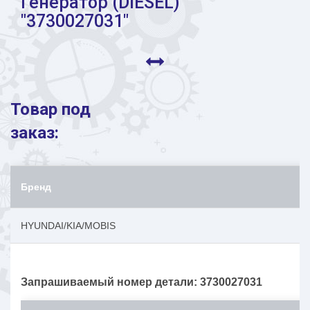
Генератор (DIESEL)
"3730027031"
Товар под
заказ:
Бренд
А
HYUNDAI/KIA/MOBIS
3
Запрашиваемый номер детали: 3730027031