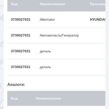
Код
Наименование
Производ
3730027031
Alternator
HYUNDAI/K
3730027031
Автозапчасть/Генератор
3730027031
деталь
3730027031
деталь
Аналоги:
Код
Наименование