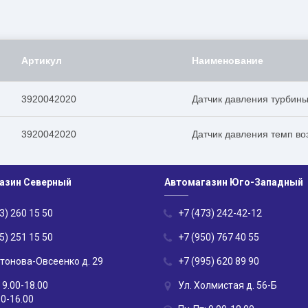
Артикул
Наименование
3920042020
Датчик давления турбин
3920042020
Датчик давления темп во
азин Северный
Автомагазин Юго-Западный
3) 260 15 50
+7 (473) 242-42-12
5) 251 15 50
+7 (950) 767 40 55
нтонова-Овсеенко д. 29
+7 (995) 620 89 90
 9.00-18.00
Ул. Холмистая д. 56-Б
00-16.00