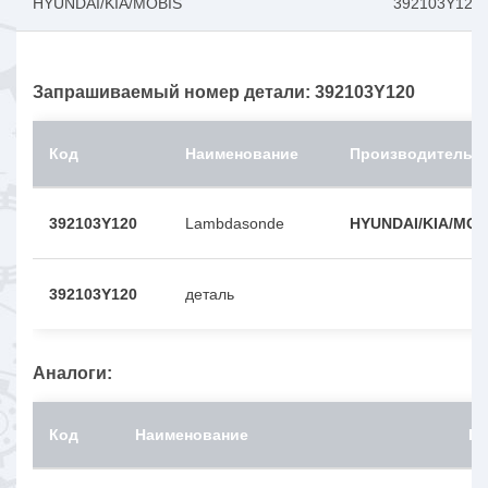
HYUNDAI/KIA/MOBIS
392103Y120
Запрашиваемый номер детали: 392103Y120
Код
Наименование
Производитель
392103Y120
Lambdasonde
HYUNDAI/KIA/MOB
392103Y120
деталь
Аналоги:
Код
Наименование
Пр