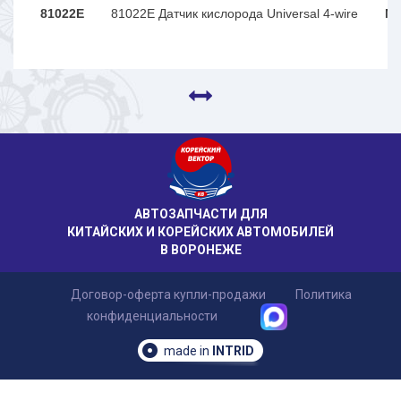
81022E
81022E Датчик кислорода Universal 4-wire
ME
АВТОЗАПЧАСТИ ДЛЯ
КИТАЙСКИХ И КОРЕЙСКИХ АВТОМОБИЛЕЙ
В ВОРОНЕЖЕ
Договор-оферта купли-продажи
Политика
конфиденциальности
made in
INTRID