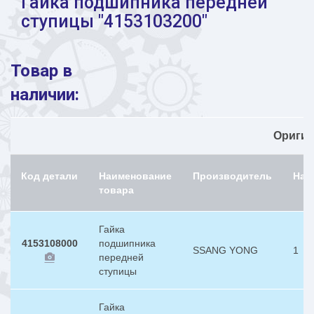
Гайка подшипника передней
ступицы "4153103200"
Товар в
наличии:
Ориги
Код детали
Наименование
Производитель
Нал
товара
Гайка
4153108000
подшипника
SSANG YONG
1
передней
ступицы
Гайка