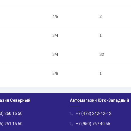
4/5
2
3/4
1
3/4
32
5/6
1
азин Северный
Автомагазин Юго-Западный
3) 260 15 50
+7 (473) 242-42-12
5) 251 15 50
+7 (950) 767 40 55