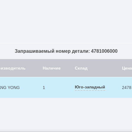
Запрашиваемый номер детали: 4781006000
оизводитель
Наличие
Склад
Цена
Юго-западный
ANG YONG
1
2478