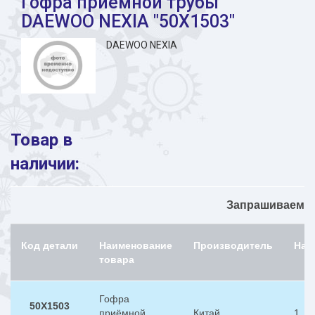
Гофра приёмной трубы
DAEWOO NEXIA "50X1503"
DAEWOO NEXIA
Товар в
наличии:
Запрашиваемый
Код детали
Наименование
Производитель
Нал
товара
Гофра
50X1503
приёмной
Китай
1