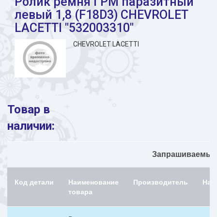
Ролик ремня ГРМ паразитный
левый 1,8 (F18D3) CHEVROLET
LACETTI "532003310"
CHEVROLET LACETTI
Товар в
наличии:
Запрашиваемый 
Код детали
Наименование
Производитель
Нал
товара