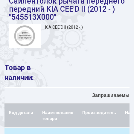
Сайлентблок рычага переднего
передний KIA CEE'D II (2012 - )
"545513X000"
KIA CEE'D II (2012 - )
Товар в
наличии:
Запрашиваемый н
Код детали
Наименование
Производитель
Нал
товара