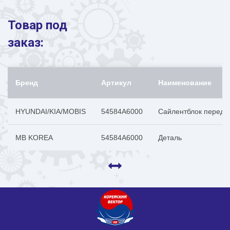
Товар под
заказ:
Бренд
Артикул
Наименование
HYUNDAI/KIA/MOBIS
54584A6000
Сайлентблок передн
MB KOREA
54584A6000
Деталь