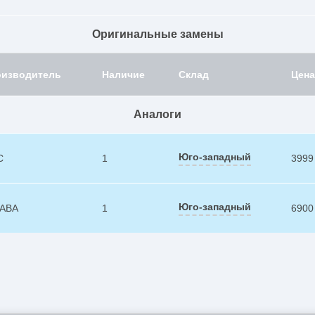
Оригинальные замены
оизводитель
Наличие
Склад
Цена
Аналоги
Юго-западный
C
1
3999
Юго-западный
ABA
1
6900