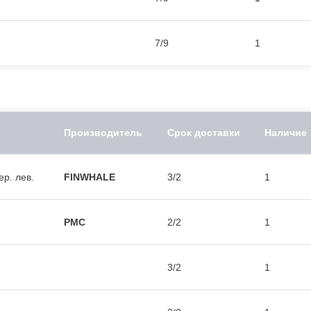
7/9
1
Производитель
Срок доставки
Наличие
р. лев.
FINWHALE
3/2
1
PMC
2/2
1
3/2
1