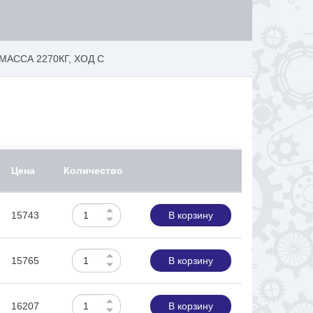
АССА 2270КГ, ХОД С
Цена
Количество
15743
В корзину
15765
В корзину
16207
В корзину