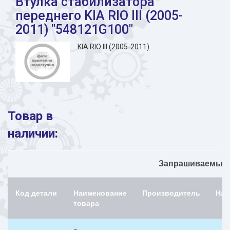
Втулка стабилизатора
переднего KIA RIO III (2005-
2011) "548121G100"
KIA RIO III (2005-2011)
Товар в
наличии:
Запрашиваемый н
Код детали
Наименование
Производитель
Нал
товара