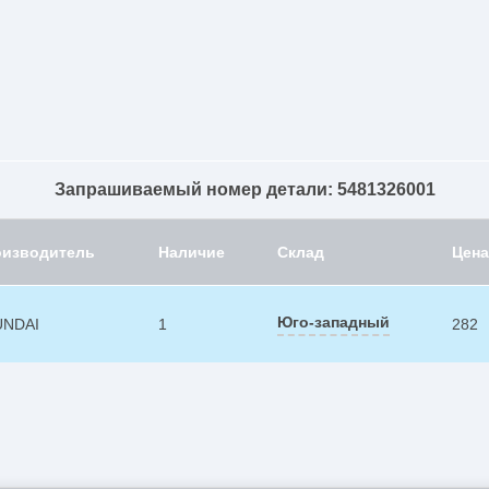
Запрашиваемый номер детали: 5481326001
оизводитель
Наличие
Склад
Цена
Юго-западный
UNDAI
1
282