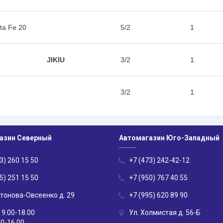
ta Fe 20
5/2
1
JIKIU
3/2
1
3/2
1
азин Северный
Автомагазин Юго-Западный
3) 260 15 50
+7 (473) 242-42-12
5) 251 15 50
+7 (950) 767 40 55
нтонова-Овсеенко д. 29
+7 (995) 620 89 90
 9.00-18.00
Ул. Холмистая д. 56-Б
00-16.00