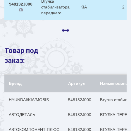
Втулка
548132J000
стабилизатора
KIA
2
переднего
Товар под
заказ:
Бренд
Артикул
Наименование
HYUNDAI/KIA/MOBIS
548132J000
Втулка стабили
АВТОДЕТАЛЬ
548132J000
ВТУЛКА ПЕРЕД
АВТОКОМПОНЕНТ ПЛЮС
548132J000
ВТУЛКА ПЕРЕД