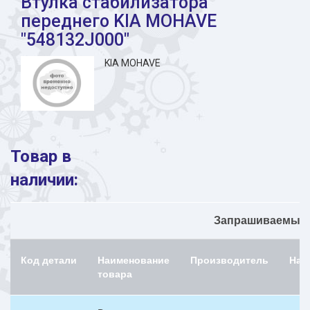
Втулка стабилизатора
переднего KIA MOHAVE
"548132J000"
KIA MOHAVE
Товар в
наличии:
Запрашиваемый н
Код детали
Наименование
Производитель
Нал
товара