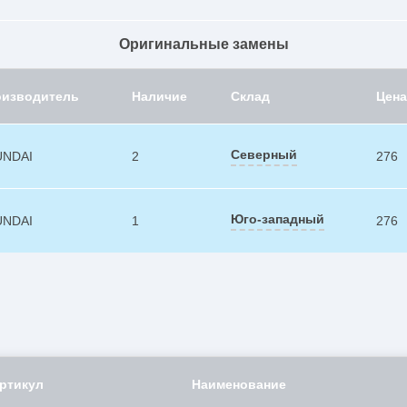
Оригинальные замены
оизводитель
Наличие
Склад
Цена
Северный
UNDAI
2
276
Юго-западный
UNDAI
1
276
ртикул
Наименование