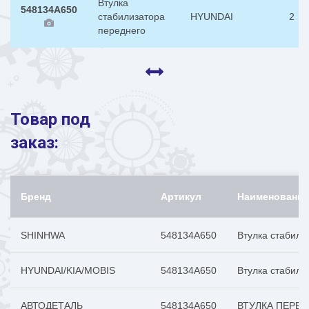
Втулка
548134A650
стабилизатора
HYUNDAI
2
переднего
Товар под
заказ:
Бренд
Артикул
Наименование
SHINHWA
548134A650
Втулка стабили
HYUNDAI/KIA/MOBIS
548134A650
Втулка стабили
АВТОДЕТАЛЬ
548134A650
ВТУЛКА ПЕРЕД