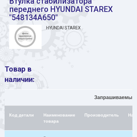
Втулка стабилизатора
переднего HYUNDAI STAREX
"548134A650"
HYUNDAI STAREX
Товар в
наличии:
Запрашиваемый н
Код детали
Наименование
Производитель
Нал
товара