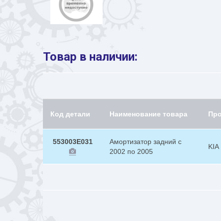
Товар в наличии:
Код детали
Наименование товара
Пр
553003E031
Амортизатор задний c
KIA
2002 по 2005