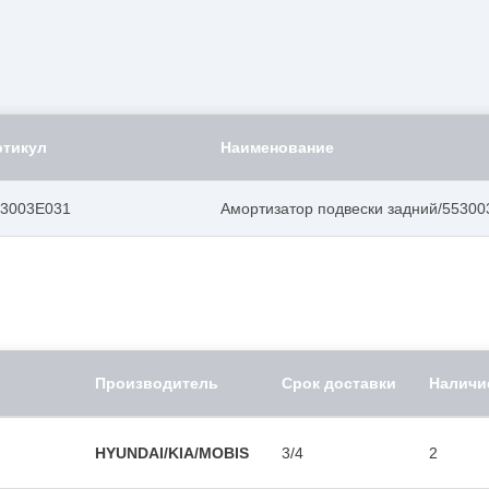
ртикул
Наименование
53003E031
Амортизатор подвески задний/5530
Производитель
Срок доставки
Наличи
HYUNDAI/KIA/MOBIS
3/4
2