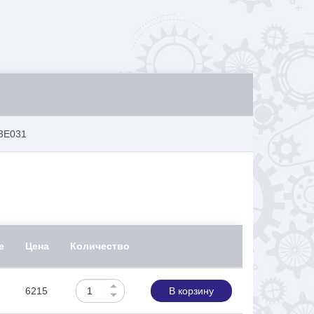
03E031
е
Цена
Количество
6215
В корзину