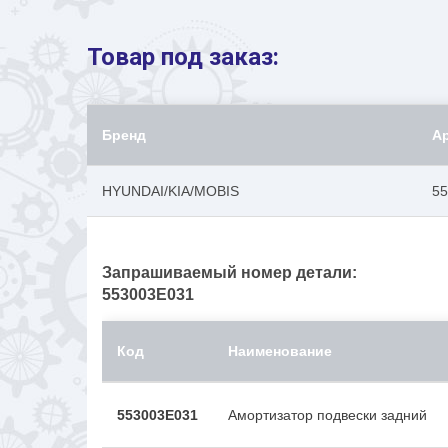
Товар под заказ:
Бренд
А
HYUNDAI/KIA/MOBIS
5
Запрашиваемый номер детали:
553003E031
Код
Наименование
553003E031
Амортизатор подвески задний