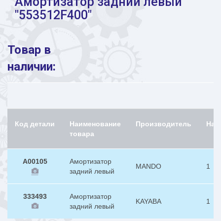
Амортизатор задний левый
"553512F400"
Товар в
наличии:
Код детали
Наименование
Производитель
Нал
товара
A00105
Амортизатор
MANDO
1
задний левый
333493
Амортизатор
KAYABA
1
задний левый