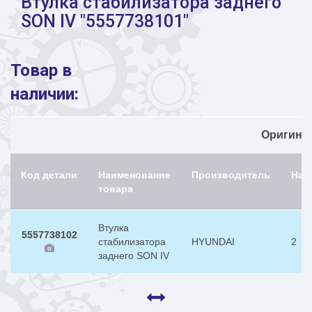
Втулка стабилизатора заднего
SON IV "5557738101"
Товар в
наличии:
Оригина
Код детали
Наименование
Производитель
Нал
товара
Втулка
5557738102
стабилизатора
HYUNDAI
2
заднего SON IV