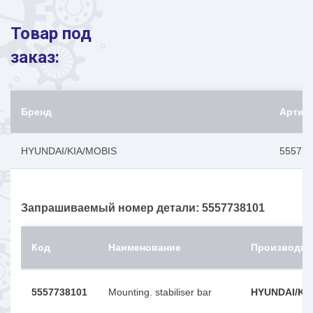
Товар под
заказ:
Бренд
Артик
HYUNDAI/KIA/MOBIS
555773
Запрашиваемый номер детали: 5557738101
Код
Наименование
Производит
5557738101
Mounting. stabiliser bar
HYUNDAI/KI