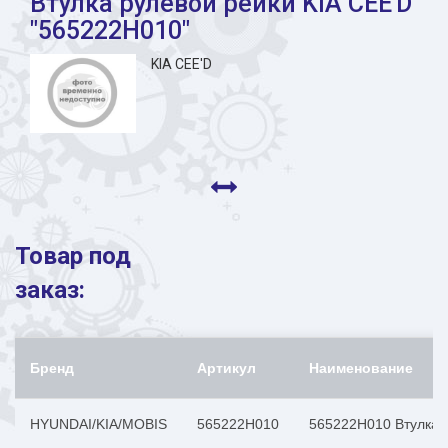
Втулка рулевой рейки KIA CEE'D
"565222H010"
KIA CEE'D
Товар под
заказ:
Бренд
Артикул
Наименование
HYUNDAI/KIA/MOBIS
565222H010
565222H010 Втулка р