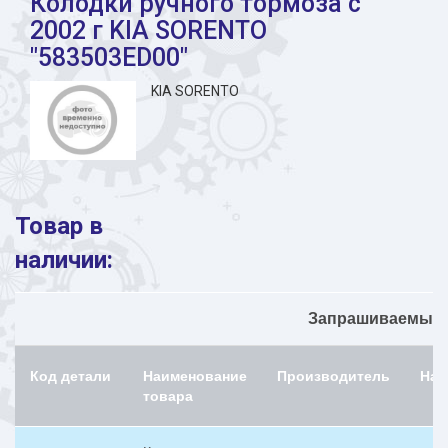
Колодки ручного тормоза с
2002 г KIA SORENTO
"583503ED00"
KIA SORENTO
Товар в
наличии:
Запрашиваемый н
Код детали
Наименование
Производитель
Нал
товара