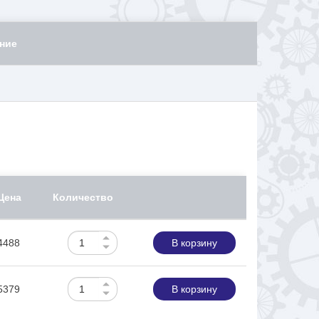
ние
Цена
Количество
4488
В корзину
5379
В корзину