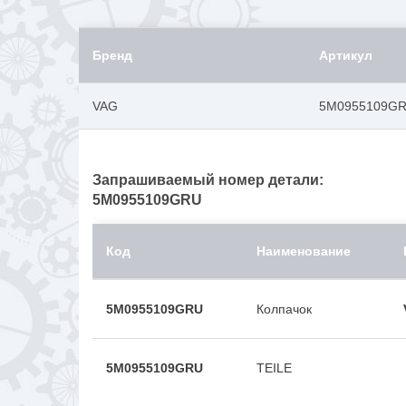
Бренд
Артикул
VAG
5M0955109G
Запрашиваемый номер детали:
5M0955109GRU
Код
Наименование
5M0955109GRU
Колпачок
5M0955109GRU
TEILE