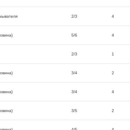
омывателя
2/3
4
ловина)
5/6
4
2/3
1
ловина)
3/4
2
ловина)
3/4
4
ловина)
3/5
2
ловина)
4/5
4