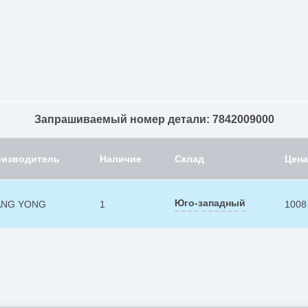
Запрашиваемый номер детали: 7842009000
оизводитель
Наличие
Склад
Цена
Юго-западный
ANG YONG
1
1008