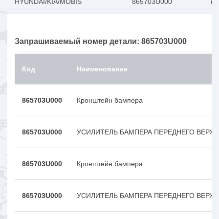
HYUNDAI/KIA/MOBIS
865703U000
(1
Запрашиваемый номер детали: 865703U000
Код
Наименование
865703U000
Кронштейн бампера
865703U000
УСИЛИТЕЛЬ БАМПЕРА ПЕРЕДНЕГО ВЕРХ
865703U000
Кронштейн бампера
865703U000
УСИЛИТЕЛЬ БАМПЕРА ПЕРЕДНЕГО ВЕРХ